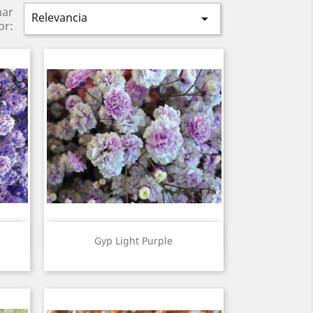
nar
Relevancia

or:
Vista rápida

Gyp Light Purple