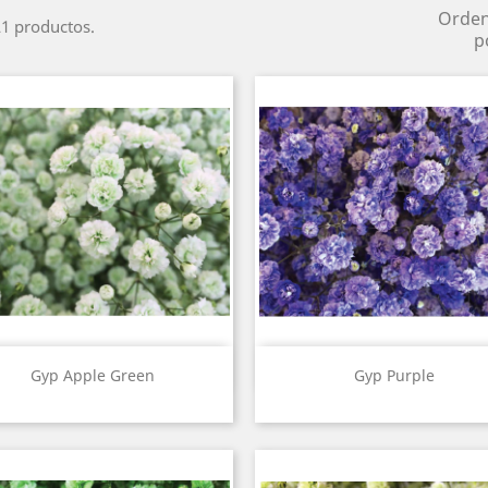
Orde
1 productos.
p
Vista rápida
Vista rápida


Gyp Apple Green
Gyp Purple