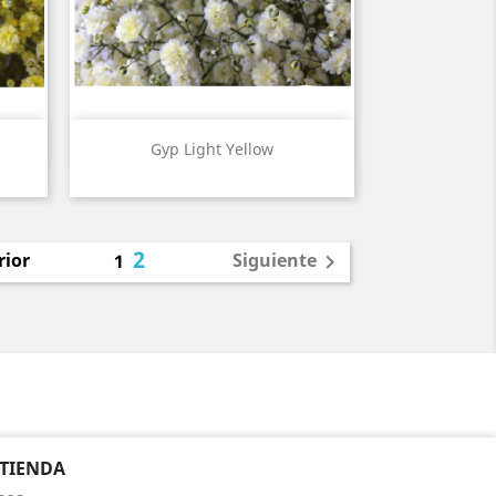
Vista rápida

Gyp Light Yellow
2
rior
Siguiente
1

 TIENDA