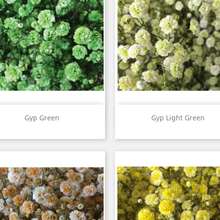
Vista rápida
Vista rápida


Gyp Green
Gyp Light Green