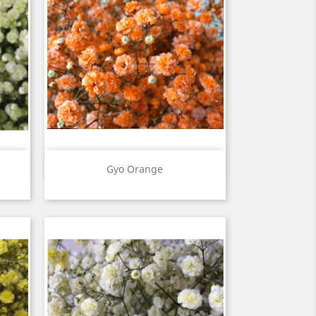
Vista rápida

Gyo Orange