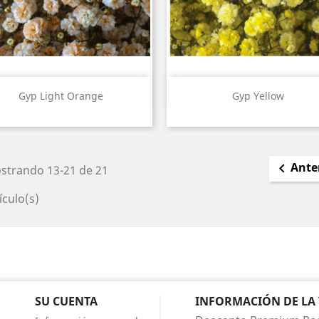
Vista rápida
Vista rápida


Gyp Light Orange
Gyp Yellow
Ante

strando 13-21 de 21
ículo(s)
SU CUENTA
INFORMACIÓN DE LA